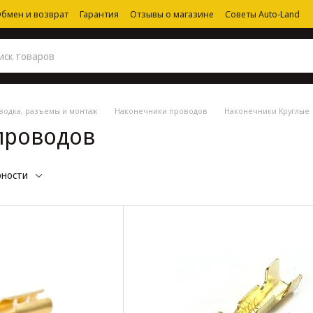
бмен и возврат
Гарантия
Отзывы о магазине
Советы Auto-Land
водка, разъемы и монтаж
Наконечники проводов
Наконечники Круглые
проводов
рности