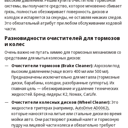
высоким давлением. Решив купить очиститель тормозной
системы, вы получаете средство, которое мгновенно сбивает
грязь, полностью обезжиривает поверхность дисков и
колодок и испаряется за секунды, не оставляя никаких следов.
Это обязательный атрибут при любом обслуживании ходовой
части.
Разновидности очистителей для тормозов
и колес
Очень важно не путать химию для тормозных механизмов со
средствами для мытья колесных дисков:
Очистители тормозов (Brake Cleaner):
Аэрозоли под
высоким давлением (чаще всего 400 мл или 500 мл).
Предназначены исключительно для металла (тормозные
диски, барабаны, колодки, разобранные суппорты). Их
главная цель — обезжиривание и удаление технических
жидкостей. Бренд-лидеры: K2, Nowax, CarLife.
Очистители колесных дисков (Wheel Cleaner):
Это
жидкости в триггерах (например,
AutoDrive AD0062
),
которые наносятся на литые или стальные диски во время
мойки авто. Они растворяют ржавый налет и тормозную
пудру на лицевой части колеса и обязательно требуют