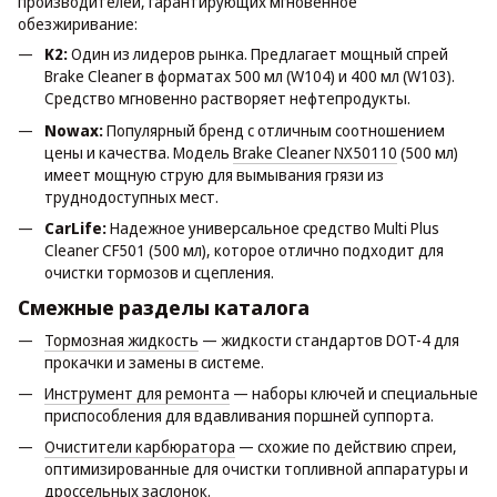
производителей, гарантирующих мгновенное
обезжиривание:
K2:
Один из лидеров рынка. Предлагает мощный спрей
Brake Cleaner в форматах 500 мл (W104) и 400 мл (W103).
Средство мгновенно растворяет нефтепродукты.
Nowax:
Популярный бренд с отличным соотношением
цены и качества. Модель
Brake Cleaner NX50110
(500 мл)
имеет мощную струю для вымывания грязи из
труднодоступных мест.
CarLife:
Надежное универсальное средство Multi Plus
Cleaner CF501 (500 мл), которое отлично подходит для
очистки тормозов и сцепления.
Смежные разделы каталога
Тормозная жидкость
— жидкости стандартов DOT-4 для
прокачки и замены в системе.
Инструмент для ремонта
— наборы ключей и специальные
приспособления для вдавливания поршней суппорта.
Очистители карбюратора
— схожие по действию спреи,
оптимизированные для очистки топливной аппаратуры и
дроссельных заслонок.