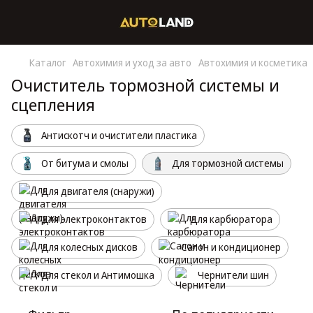
Каталог
Автохимия и уход за авто
Автохимия и косметика
Очиститель тормозной системы и
сцепления
Антискотч и очистители пластика
От битума и смолы
Для тормозной системы
Для двигателя (снаружи)
Для электроконтактов
Для карбюратора
Для колесных дисков
Салон и кондиционер
Для стекол и Антимошка
Чернители шин