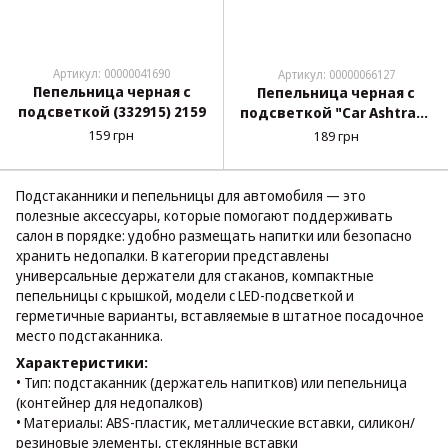
Артикул: 00000041690
Артикул: 00000066127
Пепельница черная с
Пепельница черная с
подсветкой (332915) 2159
подсветкой "Car Ashtray"
(большая)
159 грн
189 грн
металлическая,
нажимная крышка
Подстаканники и пепельницы для автомобиля — это
полезные аксессуары, которые помогают поддерживать
салон в порядке: удобно размещать напитки или безопасно
хранить недопалки. В категории представлены
универсальные держатели для стаканов, компактные
пепельницы с крышкой, модели с LED-подсветкой и
герметичные варианты, вставляемые в штатное посадочное
место подстаканника.
Характеристики:
• Тип: подстаканник (держатель напитков) или пепельница
(контейнер для недопалков)
• Материалы: ABS-пластик, металлические вставки, силикон/
резиновые элементы, стеклянные вставки