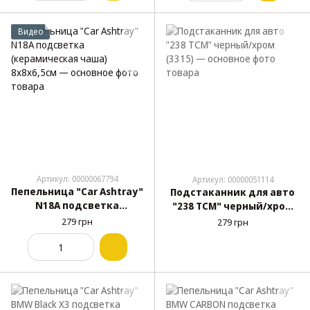
Видео
Артикул: 00000067794
Артикул: 00000051114
Пепельница "Car Ashtray"
Подстаканник для авто
N18A подсветка
"238 TCM" черный/хром
(керамическая чаша)
(3315)
279 грн
279 грн
8х8х6,5см