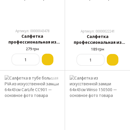
Артикул: 00000043478
Артикул: 00000022241
Салфетка
Салфетка
профессиональная из
профессиональная из
искусственной замши
овчины 40х30см для
279 грн
189 грн
40х50см для стекла и
стекла и кузова Colorful
кузова Nowax NX65451
Tree прямоугольная
Желтая
форма