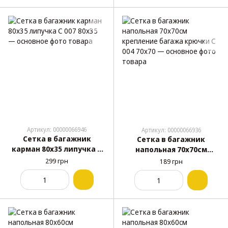
Артикул: 00000066946
Артикул: 00000066936
Сетка в багажник
Сетка в багажник
карман 80х35 липучка С
напольная 70х70см
007 80x35
крепление багажа
299 грн
189 грн
крючки С 004 70x70