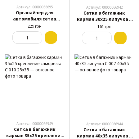
Артикул: 00000056695
Артикул: 00000066942
Органайзер для
Сетка в багажник
автомобиля сетка
карман 30х25 липучка С
липучка 30х25см Elegant
007 30x25
229 грн
161 грн
100 672
Артикул: 00000066949
Артикул: 00000066944
Сетка в багажник
Сетка в багажник
карман 35х25 крепление
карман 40х35 липучка С