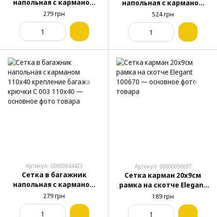
напольная с карманом
напольная с карманом
90х40 крепление багажа
100х40 усиленная
279 грн
524 грн
крючки С 003 90x40
крепление багажа
крючки С 002 100x40
Артикул: 00000044423
Артикул: 00000056697
Сетка в багажник
Сетка карман 20х9см
напольная с карманом
рамка на скотче Elegant
110х40 крепление багажа
100670
279 грн
189 грн
крючки С 003 110x40