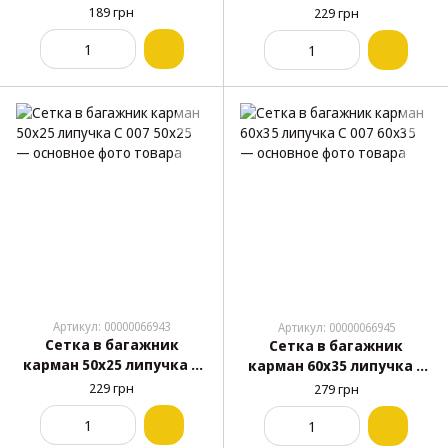
саморезы С 010 25x35
007 40x35
189 грн
229 грн
Артикул: 00000066943
Артикул: 00000066945
Сетка в багажник
Сетка в багажник
карман 50х25 липучка С
карман 60х35 липучка С
007 50x25
007 60x35
229 грн
279 грн