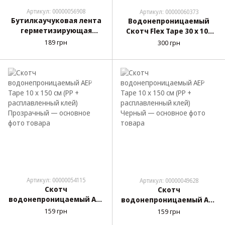
Артикул: 00000056908
Артикул: 00000060373
Бутилкаучуковая лента
Водонепроницаемый
герметизирующая
Скотч Flex Tape 30 х 100
фольгированная Butyl
см (PP + расплавленный
189 грн
300 грн
Tape 1,2мм х 4,5см х 10м
клей) Черный
(ремонтная) 7233
Артикул: 00000054115
Артикул: 00000049628
Скотч
Скотч
водонепроницаемый AEP
водонепроницаемый AEP
Tape 10 х 150 см (PP +
Tape 10 х 150 см (PP +
159 грн
159 грн
расплавленный клей)
расплавленный клей)