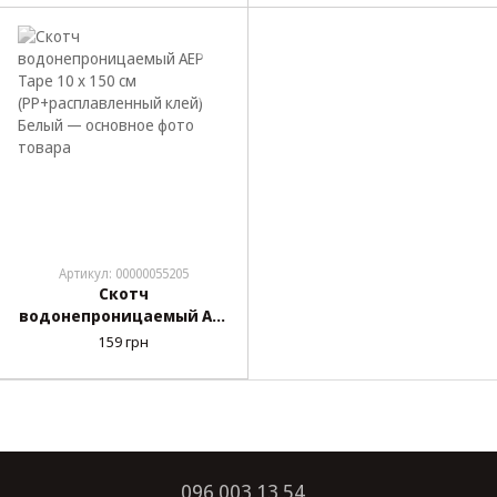
Прозрачный
Черный
Артикул: 00000055205
Скотч
водонепроницаемый AEP
Tape 10 х 150 см
159 грн
(PP+расплавленный
клей) Белый
096 003 13 54