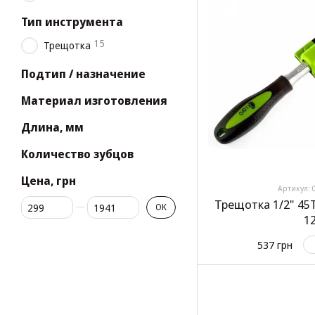
Тип инструмента
15
Трещотка
Подтип / назначение
Материал изготовления
Длина, мм
Количество зубцов
Цена, грн
Артикул: 
От Цена, грн
До Цена, грн
Трещотка 1/2" 45T
OK
1
537 грн