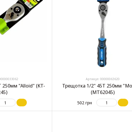
00000033062
Артикул: 00000063620
 250мм "Alloid" (KT-
Трещотка 1/2" 45T 250мм "Mo
245)
(MT62045)
502 грн