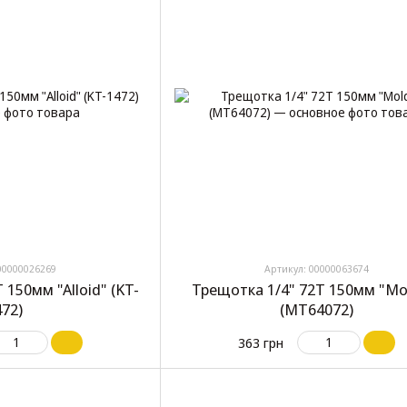
00000026269
Артикул: 00000063674
 150мм "Alloid" (KT-
Трещотка 1/4" 72T 150мм "Mo
472)
(МТ64072)
363 грн