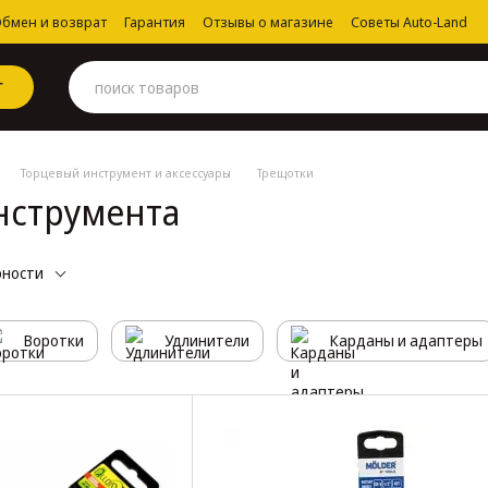
бмен и возврат
Гарантия
Отзывы о магазине
Советы Auto-Land
Г
Торцевый инструмент и аксессуары
Трещотки
нструмента
рности
Воротки
Удлинители
Карданы и адаптеры