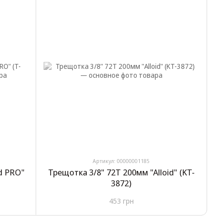
Артикул: 00000001185
id PRO"
Трещотка 3/8" 72T 200мм "Alloid" (KT-
3872)
453 грн