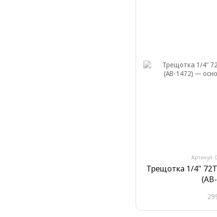
Артикул: 
Трещотка 1/4" 72T
(АВ
29