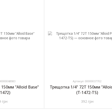
00000068983
Артикул: 00000037702
 150мм "Alloid Base"
Трещотка 1/4" 72T 150мм "Allo
-1472)
(T-1472-TS)
9 грн
392 грн