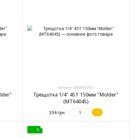
Артикул: 00000063673
lder"
Трещотка 1/4" 45T 150мм "Molder"
(МТ64045)
334 грн
5