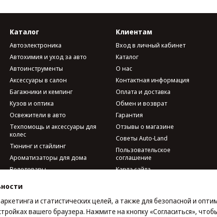
Каталог
Клиентам
Автоэлектроника
Вход в личный кабинет
Автохимия и уход за авто
Каталог
Автоинструменты
О нас
Аксессуары в салон
Контактная информация
Багажники и кемпинг
Оплата и доставка
Кузов и оптика
Обмен и возврат
Освежители в авто
Гарантия
Техпомощь и аксессуары для
Отзывы о магазине
колес
Советы Auto-Land
Тюнинг и стайлинг
Пользовательское
Ароматизаторы для дома
соглашение
Велотовары
Карта сайта
Мобильные аксессуары и
ьности
гаджеты
Мы в соцсетях
Наборы автомобилиста
маркетинга и статистических целей, а также для безопасной и опт
стройках вашего браузера. Нажмите на кнопку «Согласиться», чтобы