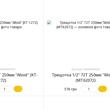
00000061476
Артикул: 00000063629
 250мм "Alloid" (KT-
Трещотка 1/2" 72T 250мм "Mo
272)
(MT62072)
576 грн