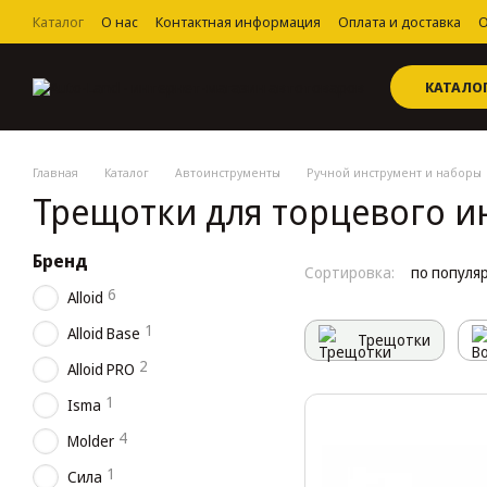
Перейти к основному контенту
Каталог
О нас
Контактная информация
Оплата и доставка
О
Пользовательское соглашение
КАТАЛО
Главная
Каталог
Автоинструменты
Ручной инструмент и наборы
Трещотки для торцевого и
Бренд
Сортировка:
по популя
6
Alloid
1
Alloid Base
Трещотки
2
Alloid PRO
1
Isma
4
Molder
1
Сила