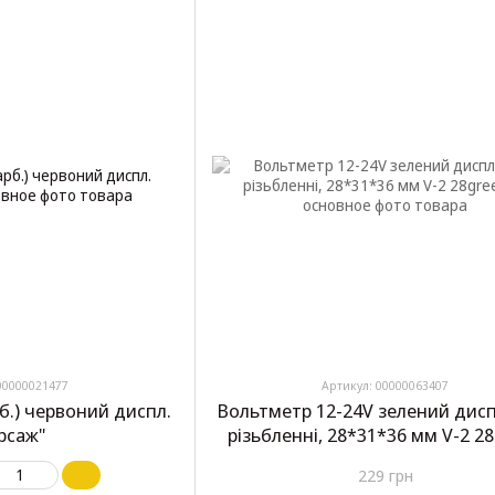
00000021477
Артикул: 00000063407
б.) червоний диспл.
Вольтметр 12-24V зелений дис
рсаж"
різьбленні, 28*31*36 мм V-2 2
229 грн