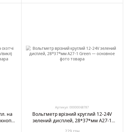
Артикул: 00000068787
л. на
Вольтметр врізний круглий 12-24V
+кнопка
зелений дисплей, 28*37*мм A27-1
Green
229 грн