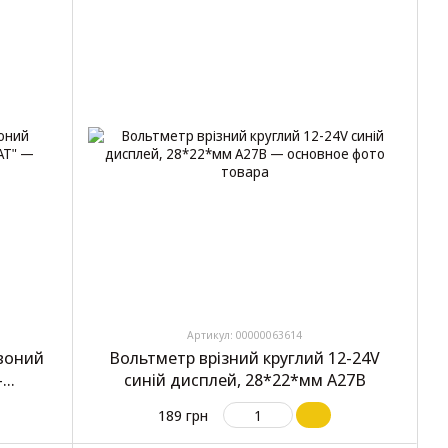
Артикул: 00000063614
рвоний
Вольтметр врізний круглий 12-24V
-
синій дисплей, 28*22*мм A27B
189 грн