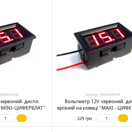
00000042558
Артикул: 00000049944
червоний. диспл.
Вольтметр 12V червоний. ди
 "MINI-ЦИФЕРБЛАТ"
врізний на клямці "MAXI - ЦИФ
229 грн