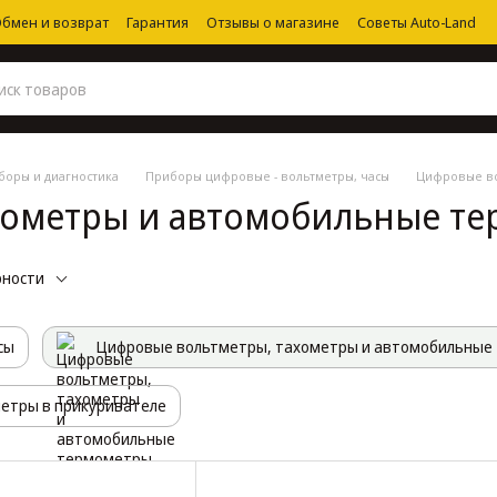
бмен и возврат
Гарантия
Отзывы о магазине
Советы Auto-Land
боры и диагностика
Приборы цифровые - вольтметры, часы
Цифровые во
хометры и автомобильные т
рности
сы
Цифровые вольтметры, тахометры и автомобильные
етры в прикуривателе