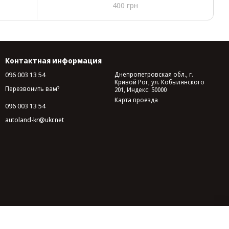
400 грн
Контактная информация
096 003 13 54
Днепропетровская обл., г.
Кривой Рог, ул. Кобылянского
Перезвонить вам?
201, Индекс: 50000
Карта проезда
096 003 13 54
autoland-kr@ukr.net