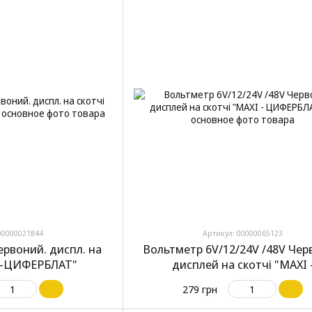
00000021844
Артикул: 00000065123
ервоний. диспл. на
Вольтметр 6V/12/24V /48V Че
I-ЦИФЕРБЛАТ"
дисплей на скотчі "MAXI 
ЦИФЕРБЛАТ"
279 грн