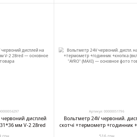
00000056297
Артикул: 00000051796
V червоний дисплей
Вольтметр 24V червоний. дисп
*31*36 мм V-2 28red
скотчі +термометр +годинник 
(вкл/викл) "AYRO" (MAXI)
9 грн
516 грн