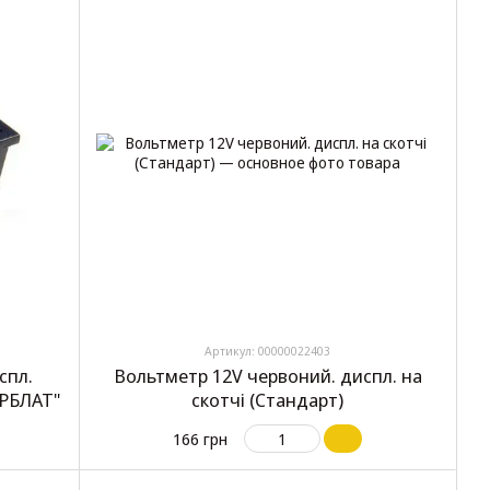
Артикул: 00000022403
спл.
Вольтметр 12V червоний. диспл. на
ЕРБЛАТ"
скотчі (Стандарт)
166 грн