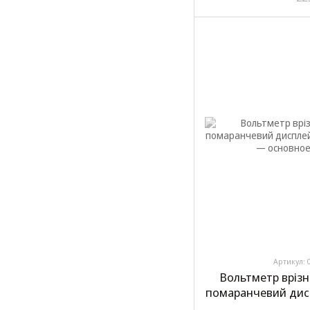
Артикул: 
Вольтметр врізн
помаранчевий дис
1 