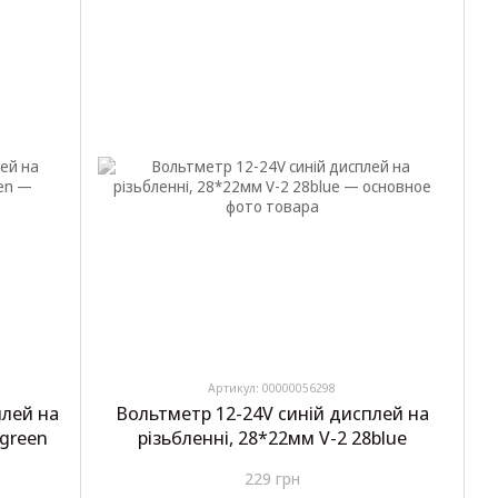
Артикул: 00000056298
плей на
Вольтметр 12-24V синій дисплей на
8green
різьбленні, 28*22мм V-2 28blue
229 грн