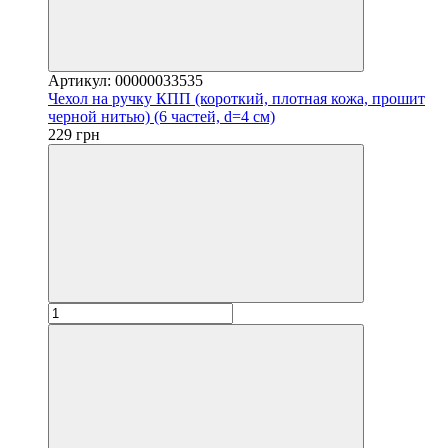
Артикул: 00000033535
Чехол на ручку КПП (короткий, плотная кожа, прошит
черной нитью) (6 частей, d=4 см)
229 грн