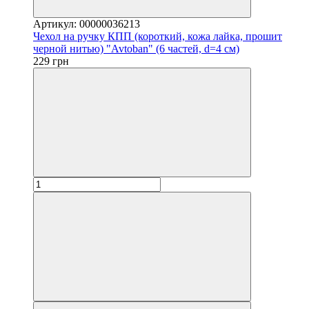
Артикул: 00000036213
Чехол на ручку КПП (короткий, кожа лайка, прошит
черной нитью) "Avtoban" (6 частей, d=4 см)
229 грн