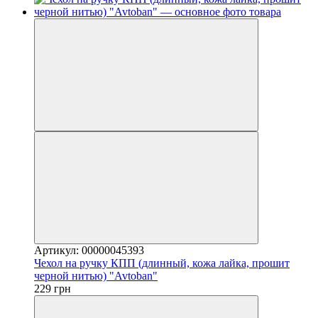
Артикул: 00000045393
Чехол на ручку КПП (длинный, кожа лайка, прошит
черной нитью) "Avtoban"
229 грн