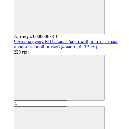
Артикул: 00000067310
Чехол на ручку КПП Lanos (короткий, плотная кожа,
прошит черной нитью) (4 части, d=3.5 см)
229 грн