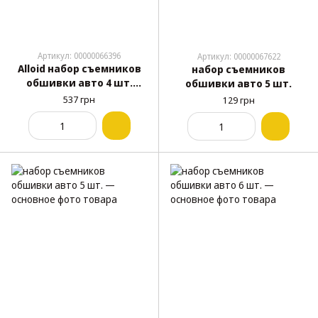
Артикул: 00000066396
Артикул: 00000067622
Alloid набор съемников
набор съемников
обшивки авто 4 шт.
обшивки авто 5 шт.
(С-1019)
537 грн
129 грн