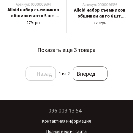
Артикул: 00000008604
Артикул: 00000066398
Alloid набор съемников
Alloid набор съемников
обшивки авто 5 шт.
обшивки авто 6 шт.
(С-4073)
(С-1014)
279 грн
279 грн
Показать еще 3 товара
Назад
Вперед
1
из 2
096 003 13 54
Контактная информация
Полная версия сайта