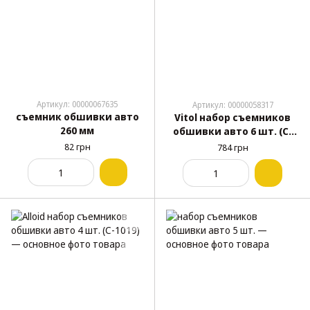
Артикул: 00000067635
Артикул: 00000058317
съемник обшивки авто
Vitol набор съемников
260 мм
обшивки авто 6 шт. (C-
1024)
82 грн
784 грн