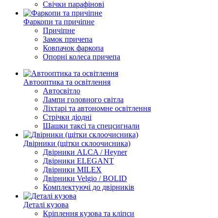
Свічки парафінові
Фаркопи та причіпне
Причіпне
Замок причепа
Ковпачок фаркопа
Опорні колеса причепа
Автооптика та освітлення
Автосвітло
Лампи головного світла
Ліхтарі та автономне освітлення
Стрічки діодні
Шашки таксі та спецсигнали
Двірники (щітки склоочисника)
Двірники ALCA / Heyner
Двірники ELEGANT
Двірники MILEX
Двірники Velgio / BOLID
Комплектуючі до двірників
Деталі кузова
Кріплення кузова та кліпси