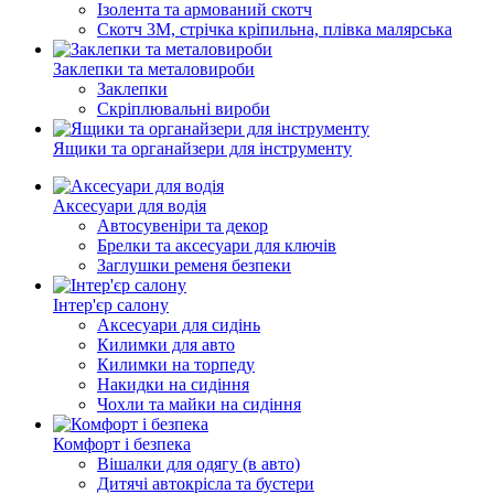
Ізолента та армований скотч
Скотч 3М, стрічка кріпильна, плівка малярська
Заклепки та металовироби
Заклепки
Скріплювальні вироби
Ящики та органайзери для інструменту
Аксесуари для водія
Автосувеніри та декор
Брелки та аксесуари для ключів
Заглушки ременя безпеки
Інтер'єр салону
Аксесуари для сидінь
Килимки для авто
Килимки на торпеду
Накидки на сидіння
Чохли та майки на сидіння
Комфорт і безпека
Вішалки для одягу (в авто)
Дитячі автокрісла та бустери