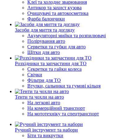
Клеї та холодне зварювання
Антикор та захист кузова
Очищувачі та автокосметика
Фарба балончики
Засоби для миття та догляду
Акумуляторні мийки та розпилювачі
Полірування авто
Серветки та губки для авто
Щітки для авто
Розхідники та запчастини для ТО
Секретки та гайки колеса
Свічки
Фільтри для ТО
Втулки, сальники та гумові кільця
Тенти та чохли на авто
На легкові авто
На комерційний транспорт
На мототехніку та спецтранспорт
Ручний інструмент та набори
Біти та викрутки