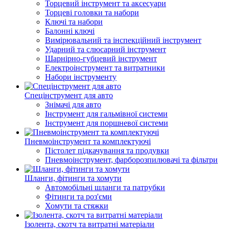
Торцевий інструмент та аксесуари
Торцеві головки та набори
Ключі та набори
Балонні ключі
Вимірювальний та інспекційний інструмент
Ударний та слюсарний інструмент
Шарнірно-губцевий інструмент
Електроінструмент та витратники
Набори інструменту
Спецінструмент для авто
Знімачі для авто
Інструмент для гальмівної системи
Інструмент для поршневої системи
Пневмоінструмент та комплектуючі
Пістолет підкачування та продувки
Пневмоінструмент, фарборозпилювачі та фільтри
Шланги, фітинги та хомути
Автомобільні шланги та патрубки
Фітинги та роз'єми
Хомути та стяжки
Ізолента, скотч та витратні матеріали