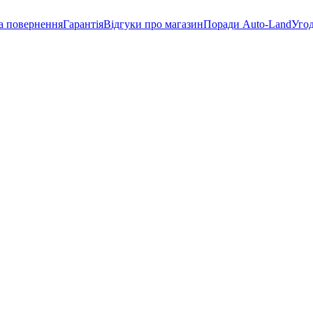
а повернення
Гарантія
Відгуки про магазин
Поради Auto-Land
Угод