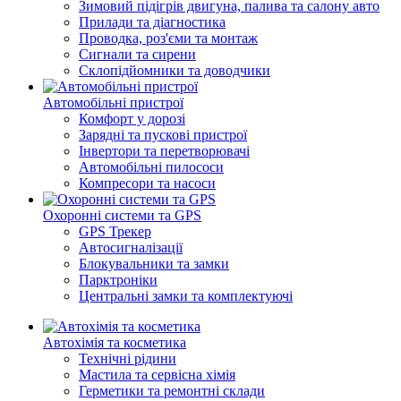
Зимовий підігрів двигуна, палива та салону авто
Прилади та діагностика
Проводка, роз'єми та монтаж
Сигнали та сирени
Склопідйомники та доводчики
Автомобільні пристрої
Комфорт у дорозі
Зарядні та пускові пристрої
Інвертори та перетворювачі
Автомобільні пилососи
Компресори та насоси
Охоронні системи та GPS
GPS Трекер
Автосигналізації
Блокувальники та замки
Парктроніки
Центральні замки та комплектуючі
Автохімія та косметика
Технічні рідини
Мастила та сервісна хімія
Герметики та ремонтні склади