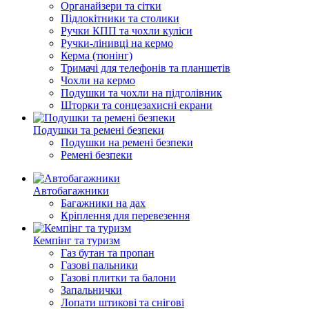
Органайзери та сітки
Підлокітники та столики
Ручки КПП та чохли куліси
Ручки-лінивці на кермо
Керма (тюнінг)
Тримачі для телефонів та планшетів
Чохли на кермо
Подушки та чохли на підголівник
Шторки та сонцезахисні екрани
Подушки та ремені безпеки
Подушки на ремені безпеки
Ремені безпеки
Автобагажники
Багажники на дах
Кріплення для перевезення
Кемпінг та туризм
Газ бутан та пропан
Газові пальники
Газові плитки та балони
Запальнички
Лопати штикові та снігові