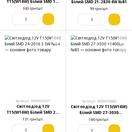
T15(W16W) Білий SMD 16-
Білий SMD 21-2830 4W №81
3030 9.5W Лінза №80
343 грн/шт.
99 грн/шт.
Артикул: 00000065927
Артикул: 00000058866
Світлодіод 12V
Світлодіод 12V T15(W16W)
T15(W16W) Білий SMD 24-
Білий SMD 27-3030
2016 3.5W №84
+1400Lm №83
131 грн/шт.
166 грн/шт.