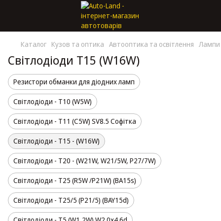
Каталог
Кузов та оптика
Автооптика та освітлення
Лампи 
Світлодіоди T15 (W16W)
Резистори обманки для діодних ламп
Світлодіоди - T10 (W5W)
Світлодіоди - T11 (С5W) SV8.5 Софітка
Світлодіоди - T15 - (W16W)
Світлодіоди - T20 - (W21W, W21/5W, Р27/7W)
Світлодіоди - T25 (R5W /P21W) (BA15s)
Світлодіоди - T25/5 (P21/5) (BAY15d)
Світлодіоди - T5 (W1,2W) W2.0x4.6d