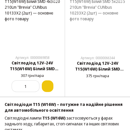
Артикул: 00000069858
Артикул: 00000066344
Світлодіод 12V-24V
Світлодіод 12V-24V
T15(W16W) Білий SMD
T15(W16W) Білий SMD
4x3020 210Lm "Brevia"
5x2835 210Lm "Brevia"
307 грн/пара
375 грн/пара
CUNbus 10133X2 (2шт)
CUNbus 10233X2 (2шт)
Світлодіоди T15 (W16W) – потужне та надійне рішення
для автомобільного освітлення
Світлодіодні лампи
T15 (W16W)
застосовуються у фарах
заднього ходу, габаритах, стоп-сигналах та інших світлових
системах.