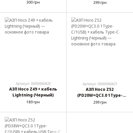
(Черный)
(Черный)
300 грн
299 грн
Артикул: 00000066820
Артикул: 00000066821
АЗП Hoco Z49 + кабель
АЗП Hoco Z52
Lightning (Черный)
(PD20W+QC3.0 1Type-
C/1USB) + кабель Type-C-
189 грн
299 грн
Lightning (Черный)