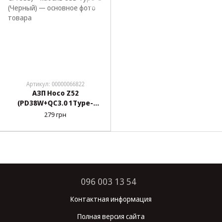
Артикул: 00000066822
АЗП Hoco Z52
(PD38W+QC3.0 1Type-
C/1USB) + кабель USB-
279 грн
Type-C (Черный)
096 003 13 54
Контактная информация
Полная версия сайта