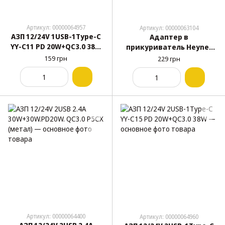
Артикул: 00000064957
Артикул: 00000063104
АЗП 12/24V 1USB-1Type-C
Адаптер в
YY-C11 PD 20W+QC3.0 38W
прикуриватель Heyner
метал (Led подсветка)
511 600 (2 USB)
159 грн
229 грн
Черная
Артикул: 00000064400
Артикул: 00000064960