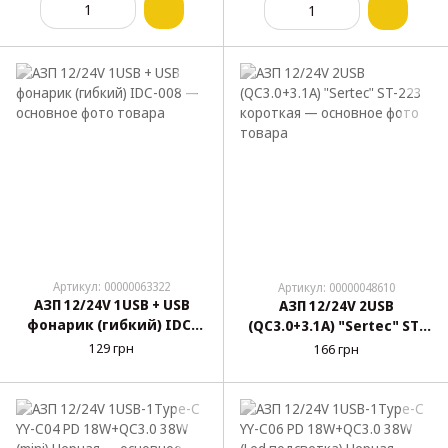
Артикул: 00000063322
Артикул: 00000048610
АЗП 12/24V 1USB + USB
АЗП 12/24V 2USB
фонарик (гибкий) IDC-
(QC3.0+3.1A) "Sertec" ST-
008
223 короткая
129 грн
166 грн