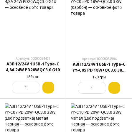
Артикул: 00000064401
Артикул: 00000064964
АЗП 12/24V 1USB-1Type-C
АЗП 12/24V 1USB-1Type-C
4,8А 24W PD20W.QC3.0 G10
YY-C05 PD 18W+QC3.0 38W
(Карбон)
189 грн
129 грн