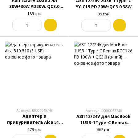
АЗП 12/24V 2USB 2.4А
АЗП 12/24V 2USB-1Type-C
30W+30W.PD20W. QC3.0
YY-C15 PD 20W+QC3.0 38W
P5CX (метал)
189 грн
99 грн
Артикул: 00000049743
Артикул: 00000063246
Адаптер в
АЗП 12/24V для MacBook
прикуриватель Alca 510
1USB-1Type-C Remax
510 (3 USB)
RCC326 PD 100W + QC3.0
279 грн
682 грн
(синий)