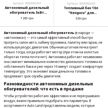
Артикул: 00000060303
Артикул: 00000066265
Автономный дизельный
Топливный бак 10л
обогреватель 5кВт
"Kenguru" для
NB2292 (12В, 24В)
автономного
7 285 грн
536 грн
обогревателя
Автономный дизельный обогреватель
(в народе —
«автономка») — это самый эффективный способ быстро
прогреть салон авто, кабину грузовика, палатку или гараж, не
используя ресурс двигателя. Обычная штатная печка греет
только тогда, когда работает мотор (при этом на холостых
оборотах тепла почти нет). Автономка работает независимо:
она сжигает минимальное количество дизельного топлива из
собственного бака и уже через 10 минут создает комфортную
температуру. Это экономит ваши деньги на топливо и
продлевает срок службы двигателя.
Разновидности автономных дизельных
обогревателей: что есть в продаже
Чтобы устройство работало эффективно и не пересушивало
воздух, важно правильно подобрать его параметры. В
ассортименте Auto-Land представлены модели, которые