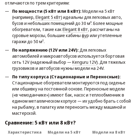
отличаются по трем критериям:
По мощности (5 кВт или 8 кВт):
Модели на 5 кВт
(например,
Elegant 5 кВт
) идеальны для легковых авто,
бусов и небольших помещений до 30 м³. Более мощные
обогреватели, такие как
Elegant 8 кВт
, рассчитаны на
суровые морозы, большие кабины фур или утепленные
гаражи до 50 м².
По напряжению (12V или 24V):
Для легковых
автомобилей и микроавтобусов используется бортовая
сеть 12V (надежный выбор —
Kenguru 12V
). Для тяжелых
грузовиков и автобусов нужны модели на 24V.
По типу корпуса (Стационарные и Переносные):
Стационарные обогреватели монтируются под сиденье
или обшивку на постоянной основе. Переносные модели
(«в чемоданчике») имеют бак, насос и теплообменник в
едином металлическом корпусе — их удобно брать с собой
на рыбалку, в палатку или переносить между машиной и
мастерской.
Сравнение: 5 кВт или 8 кВт?
Характеристика
Модели на 5 кВт
Модели на 8 кВт