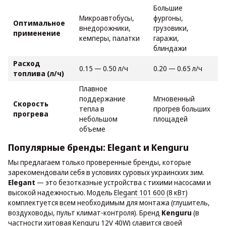
Большие
Микроавтобусы,
фургоны,
Оптимальное
внедорожники,
грузовики,
применение
кемперы, палатки
гаражи,
блиндажи
Расход
0.15 — 0.50 л/ч
0.20 — 0.65 л/ч
топлива (л/ч)
Плавное
поддержание
Мгновенный
Скорость
тепла в
прогрев больших
прогрева
небольшом
площадей
объеме
Популярные бренды: Elegant и Kenguru
Мы предлагаем только проверенные бренды, которые
зарекомендовали себя в условиях суровых украинских зим.
Elegant
— это безотказные устройства с тихими насосами и
высокой надежностью. Модель
Elegant 101 600 (8 кВт)
комплектуется всем необходимым для монтажа (глушитель,
воздуховоды, пульт климат-контроля). Бренд
Kenguru
(в
частности хитовая
Kenguru 12V 40W
) славится своей