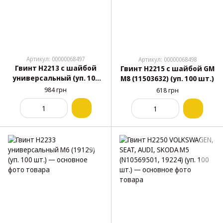
Артикул: 00000068497
Артикул: 00000068498
Гвинт H2213 с шайбой
Гвинт H2215 с шайбой GM
универсальный (уп. 100
M8 (11503632) (уп. 100 шт.)
шт.)
984 грн
618 грн