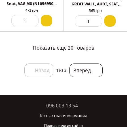
Seat, VAG M8 (N10569501,
GREAT WALL, AUDI, SEAT,
19224) (уп. 100 шт.)
SKODA (N10009110,
472 грн
565 грн
N10009112, C1430612F3E*,
19808) (уп. 100 шт.)
Показать еще 20 товаров
Назад
Вперед
1
из 3
096 003 13 54
Контактная информация
Полная версия сайта