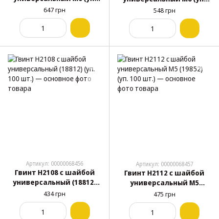
100 шт.)
100 шт.)
647 грн
548 грн
Артикул: 00000068456
Артикул: 00000068457
Гвинт H2108 с шайбой
Гвинт H2112 с шайбой
универсальный (18812)
универсальный M5
(уп. 100 шт.)
(19852) (уп. 100 шт.)
434 грн
475 грн