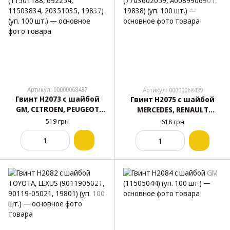
Артикул: 00000068437
Артикул: 00000068439
Гвинт H2073 с шайбой
Гвинт H2075 с шайбой
GM, CITROEN, PEUGEOT
MERCEDES, RENAULT
(11501188, 692254,
(7703602059, A0089906901,
519 грн
618 грн
11503834, 20351035, 19837)
19838) (уп. 100 шт.)
(уп. 100 шт.)