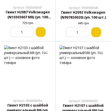
Артикул: 00000068447
Артикул: 00000068448
Гвинт H2087 Volkswagen
Гвинт H2092 Volkswagen
(N10303607 M8) (уп. 100
(N907850020) (уп. 100 шт.)
шт.)
729 грн
445 грн
Артикул: 00000068454
Артикул: 00000068455
Гвинт H2103 с шайбой
Гвинт H2107 с шайбой
универсальный M6 (уп.
универсальный M6 (уп.