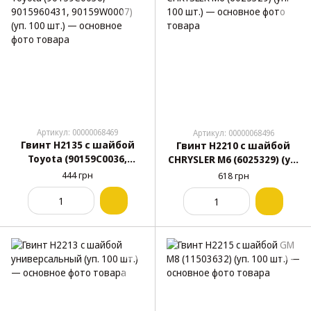
Артикул: 00000068469
Артикул: 00000068496
Гвинт H2135 с шайбой
Гвинт H2210 с шайбой
Toyota (90159C0036,
CHRYSLER M6 (6025329) (уп.
9015960431, 90159W0007)
100 шт.)
444 грн
618 грн
(уп. 100 шт.)