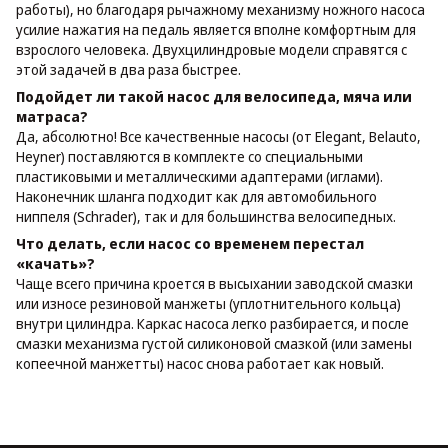
работы), но благодаря рычажному механизму ножного насоса
усилие нажатия на педаль является вполне комфортным для
взрослого человека. Двухцилиндровые модели справятся с
этой задачей в два раза быстрее.
Подойдет ли такой насос для велосипеда, мяча или
матраса?
Да, абсолютно! Все качественные насосы (от Elegant, Belauto,
Heyner) поставляются в комплекте со специальными
пластиковыми и металлическими адаптерами (иглами).
Наконечник шланга подходит как для автомобильного
ниппеля (Schrader), так и для большинства велосипедных.
Что делать, если насос со временем перестал
«качать»?
Чаще всего причина кроется в высыхании заводской смазки
или износе резиновой манжеты (уплотнительного кольца)
внутри цилиндра. Каркас насоса легко разбирается, и после
смазки механизма густой силиконовой смазкой (или замены
копеечной манжетты) насос снова работает как новый.