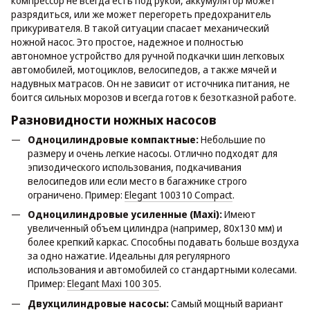
компрессор не всегда есть под рукой, аккумулятор может
разрядиться, или же может перегореть предохранитель
прикуривателя. В такой ситуации спасает механический
ножной насос. Это простое, надежное и полностью
автономное устройство для ручной подкачки шин легковых
автомобилей, мотоциклов, велосипедов, а также мячей и
надувных матрасов. Он не зависит от источника питания, не
боится сильных морозов и всегда готов к безотказной работе.
Разновидности ножных насосов
Одноцилиндровые компактные:
Небольшие по
размеру и очень легкие насосы. Отлично подходят для
эпизодического использования, подкачивания
велосипедов или если место в багажнике строго
ограничено. Пример:
Elegant 100310 Compact
.
Одноцилиндровые усиленные (Maxi):
Имеют
увеличенный объем цилиндра (например, 80x130 мм) и
более крепкий каркас. Способны подавать больше воздуха
за одно нажатие. Идеальны для регулярного
использования и автомобилей со стандартными колесами.
Пример:
Elegant Maxi 100 305
.
Двухцилиндровые насосы:
Самый мощный вариант