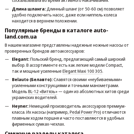
соскальзывала во время активного накачивания.
Длина шланга:
Длинный шланг (от 50-60 см) позволяет
удобно подключить насос, даже если ниппель колеса
находится в верхнем положении.
Популярные бренды в каталоге auto-
land.com.ua
В нашем магазине представлены надежные ножные насосы от
проверенных брендов автоаксессуаров:
Elegant:
Польский бренд, предлагающий самый широкий
выбор. В ассортименте есть как легкие модели Compact,
так и мощные усиленные
Elegant Maxi 100 305
.
Belauto (Белавто):
Славятся своими «неубиваемыми»
усиленными конструкциями и точными манометрами.
Модель
BL-12 «Витязь»
— один из абсолютных хитов среди
украинских водителей.
Heyner:
Немецкий производитель аксессуаров премиум-
класса. Их насосы (например,
Pedal Power Pro
) отличаются
плавным ходом поршня и часто поставляются в удобных
фирменных сумках-чехлах.
Смежные разделы каталога