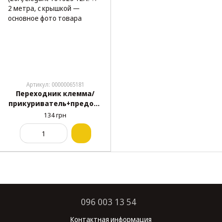
Артикул: 00000065181
Переходник клемма/
прикуриватель+предохр
анитель (20А) Elegant
134 грн
101525 12/24V 2 метра, с
крышкой
096 003 13 54
Контактная информация