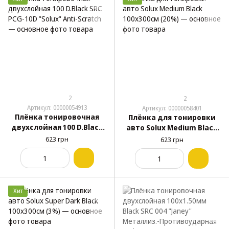
2
2
Артикул: 00000054913
Артикул: 00000058401
Плёнка тонировочная
Плёнка для тонировки
двухслойная 100 D.Black
авто Solux Medium Black
SRC PCG-10D "Solux" Anti-
100х300см (20%)
623 грн
623 грн
Scratch
Хит