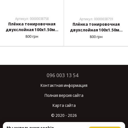
Артикул: 00000038758
Артикул: 00000038759
Плёнка тонировочная
Плёнка тонировочная
двухслойная 100x1.50мм
двухслойная 100x1.50мм
Black SRC 011 "Janey"
Black SRC 022 "Janey"
800 грн
800 грн
Металлиз.-
Металлиз.-
Противоударная (Sol-
Противоударная (Sol-
34%) (Повреждённая
65%) (Повреждённая
упаковка)
упаковка)
096 003 13 54
Контактная информация
Полная версия сайта
Карта сайта
© 2020 - 2026
Укр
Рус
Мы используем cookie