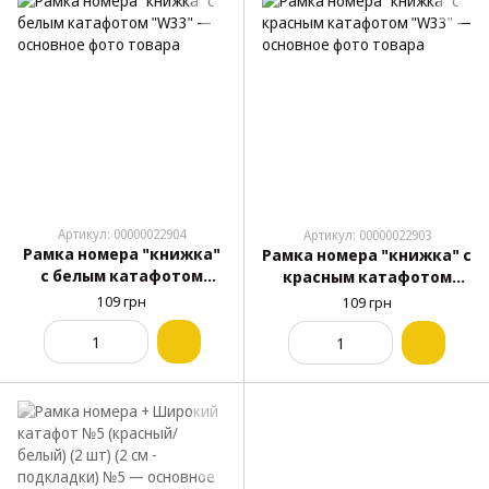
Артикул: 00000022904
Артикул: 00000022903
Рамка номера "книжка"
Рамка номера "книжка" с
с белым катафотом
красным катафотом
"W33"
"W33"
109 грн
109 грн