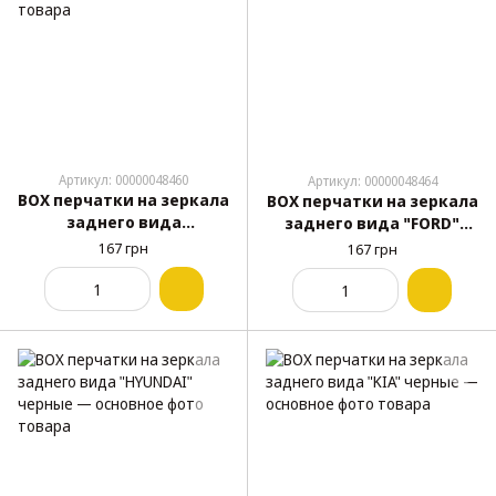
Артикул: 00000048460
Артикул: 00000048464
BOX перчатки на зеркала
BOX перчатки на зеркала
заднего вида
заднего вида "FORD"
"CHEVROLET" черные
черные
167 грн
167 грн