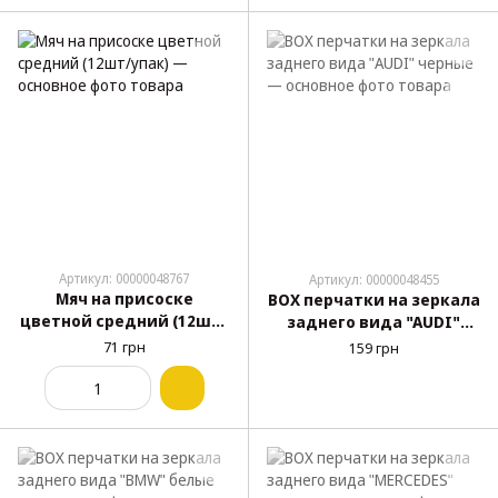
Артикул: 00000048767
Артикул: 00000048455
Мяч на присоске
BOX перчатки на зеркала
цветной средний (12шт/
заднего вида "AUDI"
упак)
черные
71 грн
159 грн