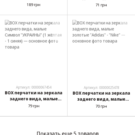
Символ "UKRAINE" (2 шт/
Символ "УКРАИНЫ"
189 грн
71 грн
компл)
жёлто-синие
Артикул: 00000067454
Артикул: 00000025478
BOX перчатки на зеркала
BOX перчатки на зеркала
заднего вида, малые
заднего вида, малые
Символ "УКРАИНЫ" (1
золотые "Adidas" - "Nike"
79 грн
70 грн
жёлтая - 1 синяя)
Показать еще 5 товаров