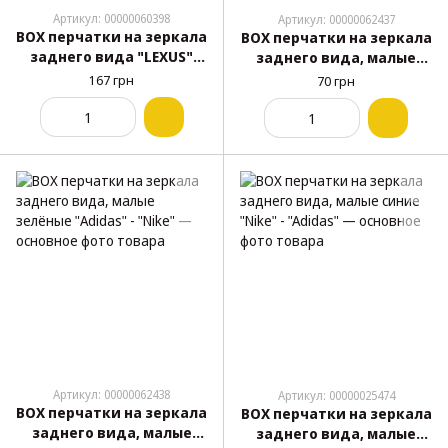
Артикул: 00000060398
Артикул: 00000062437
BOX перчатки на зеркала
BOX перчатки на зеркала
заднего вида "LEXUS"
заднего вида, малые
черные
белые "Adidas" - "Nike"
167 грн
70 грн
Артикул: 00000062438
Артикул: 00000025474
BOX перчатки на зеркала
BOX перчатки на зеркала
заднего вида, малые
заднего вида, малые