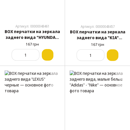
Артикул: 00000048461
Артикул: 00000048457
BOX перчатки на зеркала
BOX перчатки на зеркала
заднего вида "HYUNDAI"
заднего вида "KIA"
черные
черные
167 грн
167 грн