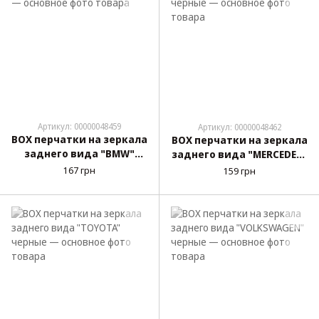
Артикул: 00000048459
Артикул: 00000048462
BOX перчатки на зеркала
BOX перчатки на зеркала
заднего вида "BMW"
заднего вида "MERCEDES"
белые
черные
167 грн
159 грн