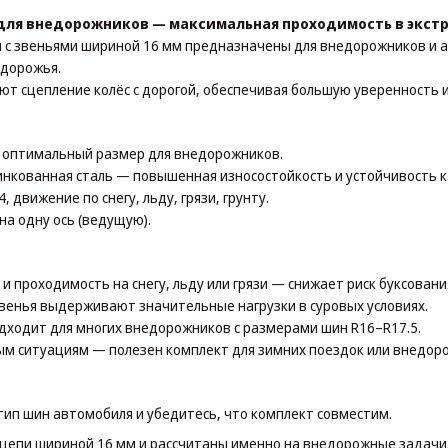
 для внедорожников — максимальная проходимость в экст
 с звеньями шириной 16 мм предназначены для внедорожников и а
ездорожья.
т сцепление колёс с дорогой, обеспечивая большую уверенность и
оптимальный размер для внедорожников.
цинкованная сталь — повышенная износостойкость и устойчивость к
, движение по снегу, льду, грязи, грунту.
 на одну ось (ведущую).
и проходимость на снегу, льду или грязи — снижает риск буксовани
венья выдерживают значительные нагрузки в суровых условиях.
дходит для многих внедорожников с размерами шин R16–R17.5.
ым ситуациям — полезен комплект для зимних поездок или внедор
тип шин автомобиля и убедитесь, что комплект совместим.
 цепи шириной 16 мм и рассчитаны именно на внедорожные задачи