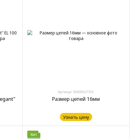
Артикул: 00000027353
legant"
Размер цепей 16мм
Узнать цену
Хит