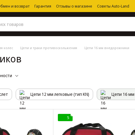
бмен и возврат
Гарантия
Отзывы о магазине
Советы Auto-Land
ля колес
Цепи и траки противоскольжения
Цепи 16 мм внедорожники
ников
рности
слет
Цепи 12 мм легковые (тип KN)
Цепи 16 мм
5