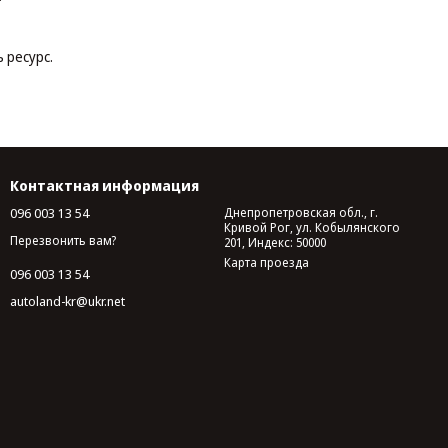
 ресурс.
Контактная информация
096 003 13 54
Днепропетровская обл., г.
Кривой Рог, ул. Кобылянского
Перезвонить вам?
201, Индекс: 50000
Карта проезда
096 003 13 54
autoland-kr@ukr.net