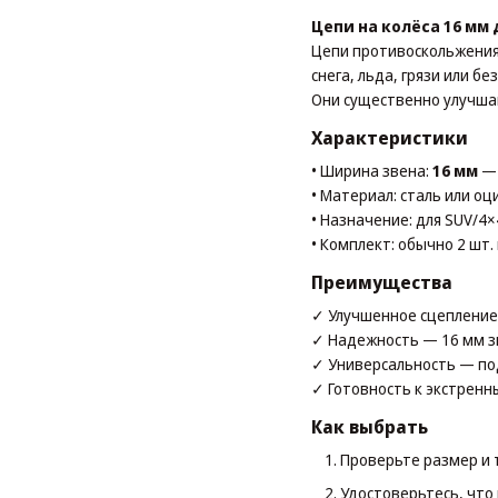
Цепи на колёса 16 мм
Цепи противоскольжения
снега, льда, грязи или б
Они существенно улучшаю
Характеристики
• Ширина звена:
16 мм
— 
• Материал: сталь или о
• Назначение: для SUV/4×4
• Комплект: обычно 2 шт.
Преимущества
✓ Улучшенное сцепление 
✓ Надежность — 16 мм з
✓ Универсальность — по
✓ Готовность к экстренн
Как выбрать
Проверьте размер и 
Удостоверьтесь, что