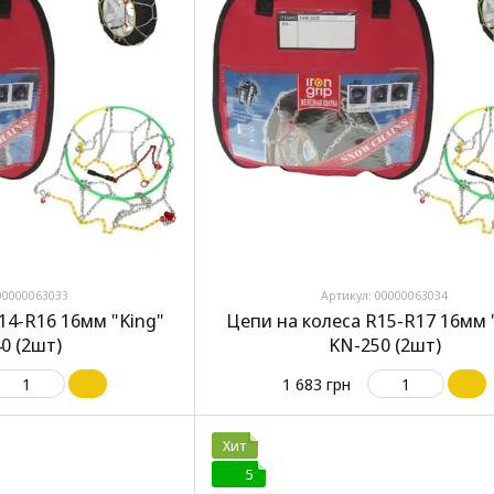
00000063033
Артикул: 00000063034
14-R16 16мм "King"
Цепи на колеса R15-R17 16мм 
0 (2шт)
KN-250 (2шт)
1 683 грн
Хит
5