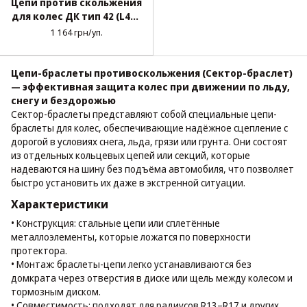
Цепи против скольжения
для колес ДК тип 42 (L42),
пластиковый кейс, 4 шт.
1 164 грн/уп.
Цепи-браслеты противоскольжения (Сектор-браслет)
— эффективная защита колес при движении по льду,
снегу и бездорожью
Сектор-браслеты представляют собой специальные цепи-
браслеты для колес, обеспечивающие надёжное сцепление с
дорогой в условиях снега, льда, грязи или грунта. Они состоят
из отдельных кольцевых цепей или секций, которые
надеваются на шину без подъёма автомобиля, что позволяет
быстро установить их даже в экстренной ситуации.
Характеристики
• Конструкция: стальные цепи или сплетённые
металлоэлементы, которые ложатся по поверхности
протектора.
• Монтаж: браслеты-цепи легко устанавливаются без
домкрата через отверстия в диске или щель между колесом и
тормозным диском.
• Совместимость: подходят для радиусов R13–R17 и других