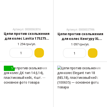
Артикул: 00000063016
Артикул: 00000037996
Цепи против скольжения
Цепи против скольжения
для колес Lavita 175275 4
для колес Кенгуру XL
шт (с ключом,
(R16-R19), длина 26 см, 4
1 294 грн/уп.
1 097 грн/уп.
перчатками и сумкой)
шт., с перчатками и
сумкой
5