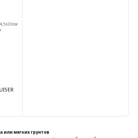
UISER
а или мягких грунтов