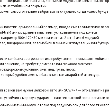
я — специальные пластины, ленты или модульные элементы, котор
 или нестабильном покрытии.
жет самостоятельно выбраться из ситуации, когда колесо буксует —
ий пластик, армированный полимер, иногда с металлическими вст
end-trak) или модульные пластины, укладываемые под колёса.
 например 500×170×30 мм комплект из 2 шт, 4 или 6 модулей.
авто, внедорожники, автомобили в зимней эксплуатации или букси
ести колёса из застревания или пробуксовки — повышают мобильн
ии решение, не требует домкрата или сложного монтажа.
бездорожных условиях: снег, лёд, грязь, песок.
который удобно иметь в багажнике как аварийный аксессуар.
п траков вам нужен: легковой авто или SUV/4×4 — это влияет на р
ь устойчив к морозу и ударам — пластик высокой прочности или 
ельно иметь минимум 2 трака под ведущую ось; для более тяжёлого