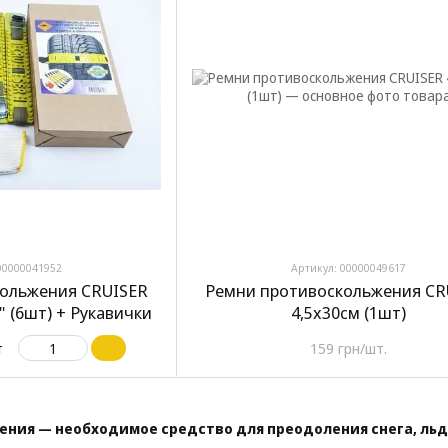
00000041952
Артикул: 00000049617
ольжения CRUISER
Ремни противоскольжения CR
" (6шт) + Рукавички
4,5х30см (1шт)
т
159 грн/шт.
ния — необходимое средство для преодоления снега, льд