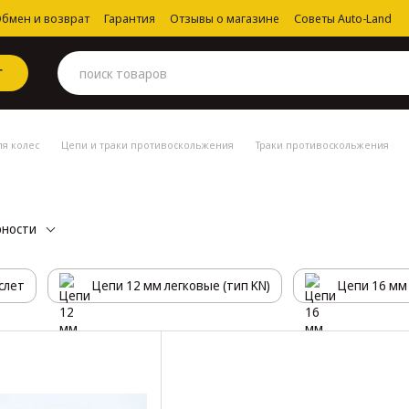
бмен и возврат
Гарантия
Отзывы о магазине
Советы Auto-Land
Г
ля колес
Цепи и траки противоскольжения
Траки противоскольжения
рности
слет
Цепи 12 мм легковые (тип KN)
Цепи 16 мм