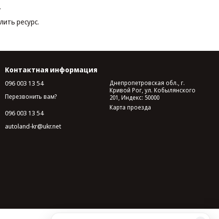
.
лить ресурс.
Контактная информация
096 003 13 54
Днепропетровская обл., г.
Кривой Рог, ул. Кобылянского
Перезвонить вам?
201, Индекс: 50000
Карта проезда
096 003 13 54
autoland-kr@ukr.net