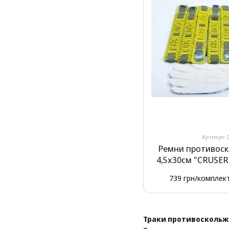
Артикул: 
Ремни противоск
4,5х30см "CRUSER
739 грн/комплек
Траки противоскольже