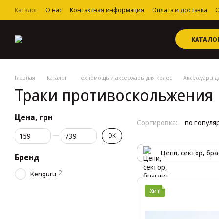
Перейти к основному контенту
Каталог
О нас
Контактная информация
Оплата и доставка
О
Пользовательское соглашение
КАТАЛО
Главная
Каталог
Техпомощь и аксессуары для колес
Аксессуары д
Траки противоскольжения
Цена, грн
Сортировка:
по популя
От Цена, грн
До Цена, грн
OK
Цепи, сектор, бра
Бренд
2
Kenguru
Хит