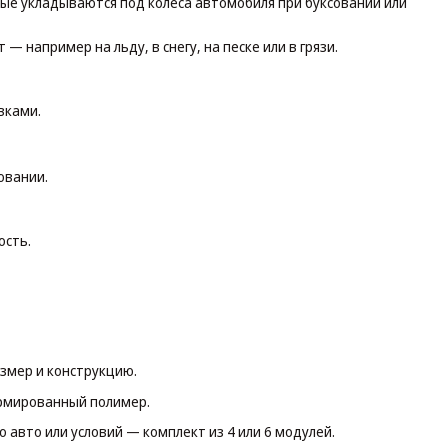
ые укладываются под колёса автомобиля при буксовании или
 например на льду, в снегу, на песке или в грязи.
авками.
ровании.
ость.
азмер и конструкцию.
армированный полимер.
 авто или условий — комплект из 4 или 6 модулей.