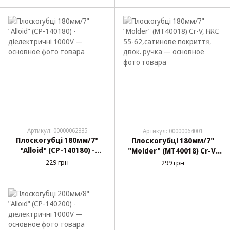
ручка
Артикул: 00000062335
Артикул: 00000064001
Плоскогубці 180мм/7"
Плоскогубці 180мм/7"
"Alloid" (CP-140180) -
"Molder" (MT40018) Cr-V,
діелектричні 1000V
HRC 55-62,сатинове
229 грн
299 грн
покриття, двок. ручка