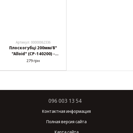
Артикул: 00000062336
Плоскогубці 200мм/8"
"Alloid" (CP-140200) -
діелектричні 1000V
279 грн
096 003 13 54
Контактная информация
Полная версия сайта
Карта сайта