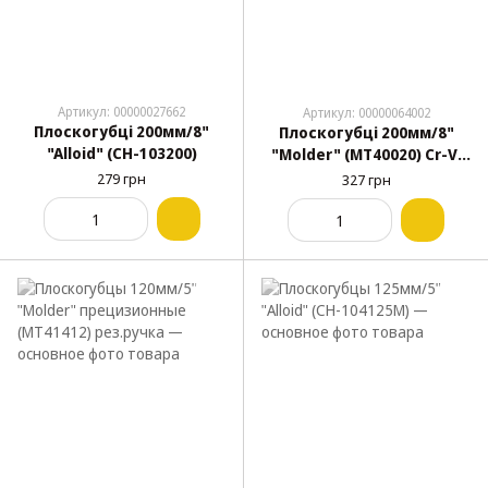
Артикул: 00000027662
Артикул: 00000064002
Плоскогубці 200мм/8"
Плоскогубці 200мм/8"
"Alloid" (CН-103200)
"Molder" (MT40020) Cr-V,
HRC 55-62,сатинове
279 грн
327 грн
покриття, двок. ручка