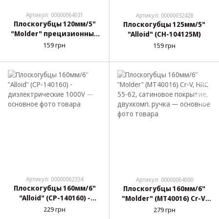
Артикул: 00000064031
Артикул: 00000032428
Плоскогубцы 120мм/5"
Плоскогубцы 125мм/5"
"Molder" прецизионные
"Alloid" (CН-104125М)
(MT41412) рез.ручка
159 грн
159 грн
Артикул: 00000062334
Артикул: 00000064000
Плоскогубцы 160мм/6"
Плоскогубцы 160мм/6"
"Alloid" (CP-140160) -
"Molder" (MT40016) Cr-V,
диэлектрические 1000V
HRC 55-62, сатиновое
229 грн
279 грн
покрытие, двухкомп.