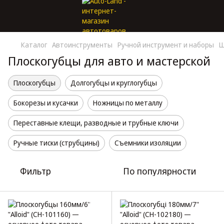
Каталог
Автоинструменты
Ручной инструмент и наборы
Ш
Плоскогубцы для авто и мастерской
Плоскогубцы
Долгогубцы и круглогубцы
Бокорезы и кусачки
Ножницы по металлу
Переставные клещи, разводные и трубные ключи
Ручные тиски (струбцины)
Съемники изоляции
Фильтр
По популярности