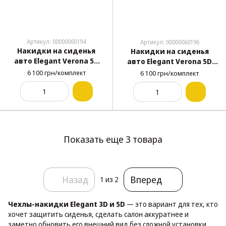
Артикул: 00000060194
Артикул: 00000060196
Накидки на сиденья
Накидки на сиденья
авто Elegant Verona 5D
авто Elegant Verona 5D
комплект черные (700
комплект бежевые (700
6 100 грн/комплект
6 100 грн/комплект
146)
144)
Показать еще 3 товара
Назад
Вперед
1
из 2
Чехлы-накидки Elegant 3D и 5D
— это вариант для тех, кто
хочет защитить сиденья, сделать салон аккуратнее и
заметно обновить его внешний вид без сложной установки.