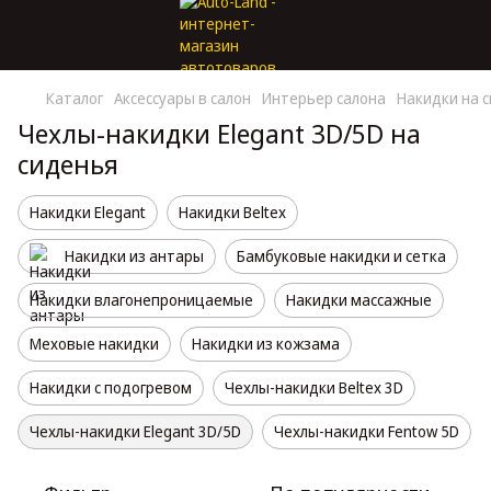
Каталог
Аксессуары в салон
Интерьер салона
Накидки на 
Чехлы-накидки Elegant 3D/5D на
сиденья
Накидки Elegant
Накидки Beltex
Накидки из антары
Бамбуковые накидки и сетка
Накидки влагонепроницаемые
Накидки массажные
Меховые накидки
Накидки из кожзама
Накидки с подогревом
Чехлы-накидки Beltex 3D
Чехлы-накидки Elegant 3D/5D
Чехлы-накидки Fentow 5D