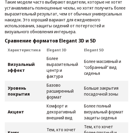
Такие модели часто выбирают водители, которые не хотят
устанавливать полноценные чехлы, но хотят получить более
выразительный результат, чем от обычных универсальных
накидок. Это хороший вариант для ежедневного
использования, защиты сидений от потертостей и
визуального обновления интерьера.
Сравнение форматов Elegant 3D и 5D
Характеристика
Elegant 3D
Elegant 5D
Более
Более массивный и
Визуальный
выразительный
“собранный” вид
эффект
центр и
сиденья
фактура
Базово
Уровень
Больше закрытия
расширенный
покрытия
посадочной зоны
формат
Комфорт и
Более полный
Акцент
декоративный
визуальный формат
внешний вид
защиты сиденья
Тем, кто хочет
Тем, кто хочет
Кому
более плотный и