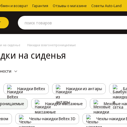
бмен и возврат
Гарантия
Отзывы о магазине
Советы Auto-Land
Г
и на сиденье
Накидки влагонепроницаемые
дки на сиденья
рности
Накидки Beltex
Накидки из антары
Б
проницаемые
Накидки массажные
Меховые на
евом
Чехлы-накидки Beltex 3D
Чехлы-накидки E