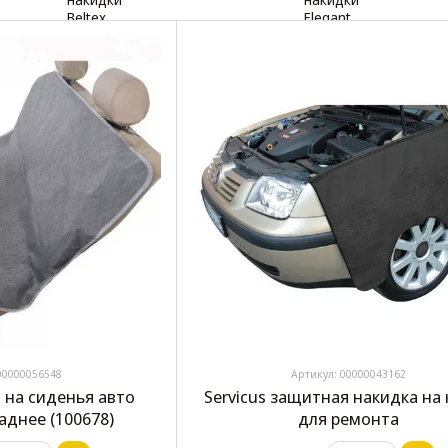
00000056548
Артикул: 00000043162
и на сиденья авто
Servicus защитная накидка на
аднее (100678)
для ремонта