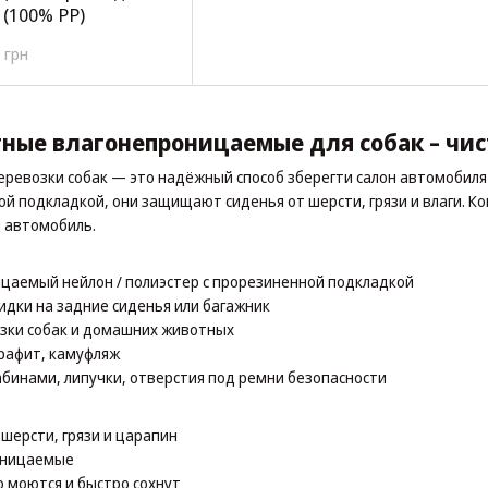
 (100% РР)
 грн
ые влагонепроницаемые для собак – чист
еревозки собак — это надёжный способ зберегти салон автомобиля
ой подкладкой, они защищают сиденья от шерсти, грязи и влаги. Ко
й автомобиль.
ицаемый нейлон / полиэстер с прорезиненной подкладкой
кидки на задние сиденья или багажник
озки собак и домашних животных
графит, камуфляж
рабинами, липучки, отверстия под ремни безопасности
шерсти, грязи и царапин
оницаемые
о моются и быстро сохнут