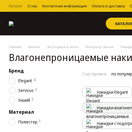
Перейти к основному контенту
Каталог
О нас
Контактная информация
Оплата и доставка
О
Пользовательское соглашение
КАТАЛО
Главная
Каталог
Аксессуары в салон
Интерьер салона
Накидк
Влагонепроницаемые наки
Бренд
Сортировка:
по популя
4
Elegant
1
Servicus
Накидки Elegant
5
Інший
Накидки влагоне
Материал
1
Поліестер
Накидки с подогр