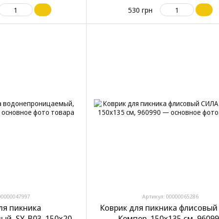
530 грн
00000047997
Артикул: 00000065286
ля пикника
Коврик для пикника флисовый
й, SY-B03, 150х200
Кемпер, 150х135 см, 9609