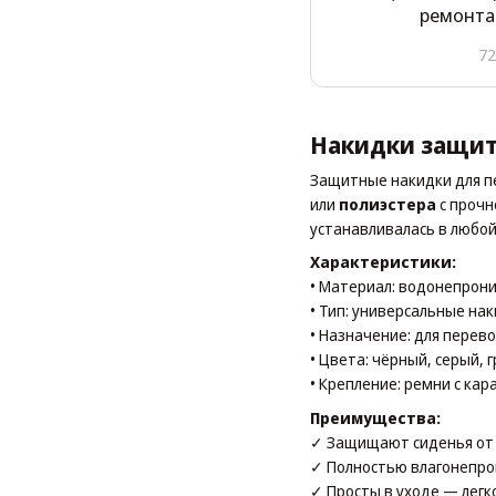
ремонта
72
Накидки защитн
Защитные накидки для п
или
полиэстера
с прочн
устанавливалась в любо
Характеристики:
• Материал: водонепрон
• Тип: универсальные на
• Назначение: для перев
• Цвета: чёрный, серый, 
• Крепление: ремни с ка
Преимущества:
✓ Защищают сиденья от 
✓ Полностью влагонепр
✓ Просты в уходе — легк