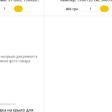
см
466 грн
00000043161
дка на крыло для