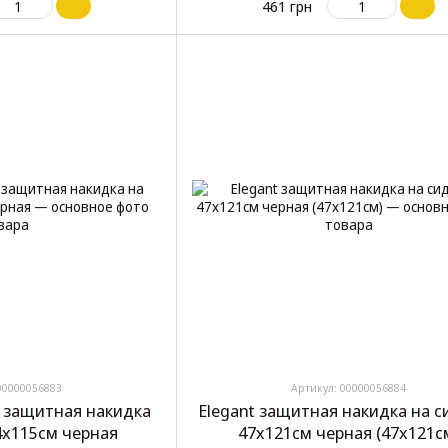
461 грн
00000056883
Артикул: 00000056884
62 защитная накидка
Elegant защитная накидка на с
4х115см черная
47х121см черная (47х121с