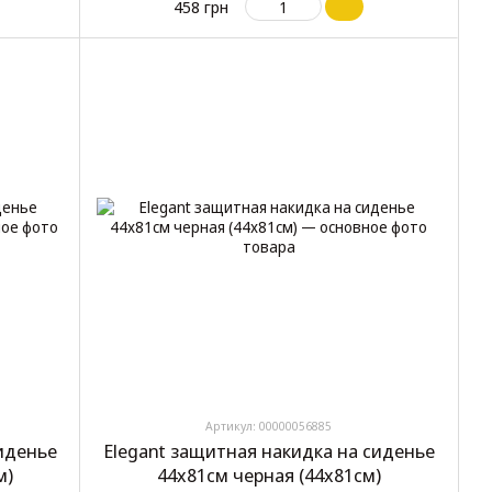
458 грн
Артикул: 00000056885
иденье
Elegant защитная накидка на сиденье
м)
44х81см черная (44х81см)