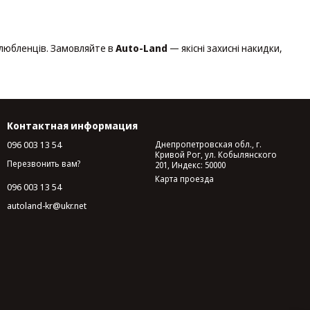
улюбленців. Замовляйте в
Auto-Land
— якісні захисні накидки,
Контактная информация
096 003 13 54
Днепропетровская обл., г.
Кривой Рог, ул. Кобылянского
Перезвонить вам?
201, Индекс: 50000
Карта проезда
096 003 13 54
autoland-kr@ukr.net