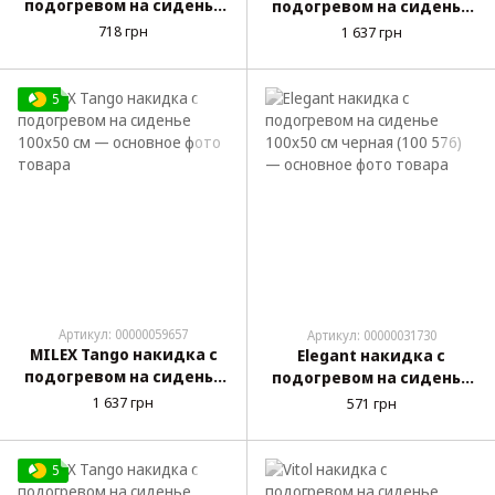
подогревом на сиденье
подогревом на сиденье
127x48 см черная (100 603)
100x50 см
718 грн
1 637 грн
5
Артикул: 00000059657
Артикул: 00000031730
MILEX Tango накидка с
Elegant накидка с
подогревом на сиденье
подогревом на сиденье
100x50 см
100x50 см черная (100 576)
1 637 грн
571 грн
5