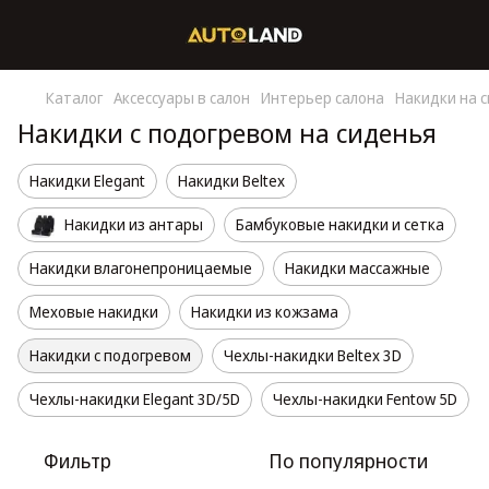
Каталог
Аксессуары в салон
Интерьер салона
Накидки на 
Накидки с подогревом на сиденья
Накидки Elegant
Накидки Beltex
Накидки из антары
Бамбуковые накидки и сетка
Накидки влагонепроницаемые
Накидки массажные
Меховые накидки
Накидки из кожзама
Накидки с подогревом
Чехлы-накидки Beltex 3D
Чехлы-накидки Elegant 3D/5D
Чехлы-накидки Fentow 5D
Фильтр
По популярности