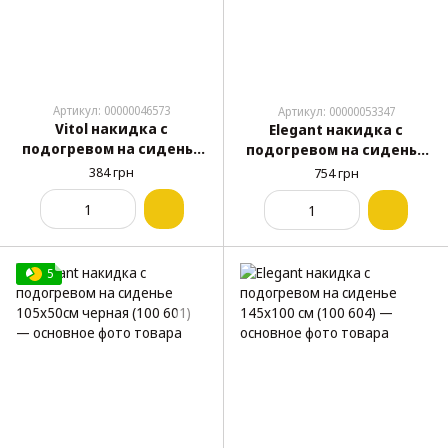
Артикул: 00000046573
Артикул: 00000053347
Vitol накидка с
Elegant накидка с
подогревом на сиденье
подогревом на сиденье
50x45 см
97x48см черная (100 602)
384 грн
754 грн
5