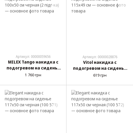
Артикул: 00000059656
Артикул: 00000028876
MILEX Tango накидка с
Vitol накидка с
подогревом на сиденье
подогревом на сиденье
100x50 см черная (2 підг-
115x49 см
1 760 грн
619 грн
ка)