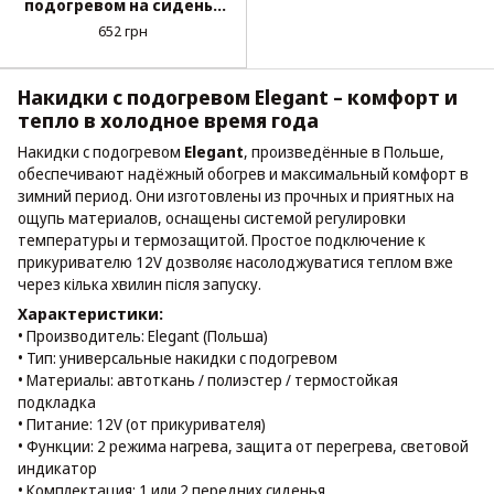
подогревом на сиденье
117x50 см
652 грн
Накидки с подогревом Elegant – комфорт и
тепло в холодное время года
Накидки с подогревом
Elegant
, произведённые в Польше,
обеспечивают надёжный обогрев и максимальный комфорт в
зимний период. Они изготовлены из прочных и приятных на
ощупь материалов, оснащены системой регулировки
температуры и термозащитой. Простое подключение к
прикуривателю 12V дозволяє насолоджуватися теплом вже
через кілька хвилин після запуску.
Характеристики:
• Производитель: Elegant (Польша)
• Тип: универсальные накидки с подогревом
• Материалы: автоткань / полиэстер / термостойкая
подкладка
• Питание: 12V (от прикуривателя)
• Функции: 2 режима нагрева, защита от перегрева, световой
индикатор
• Комплектация: 1 или 2 передних сиденья